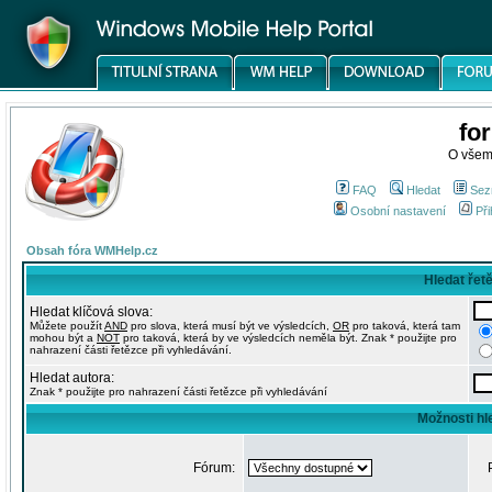
fo
O všem
FAQ
Hledat
Sez
Osobní nastavení
Při
Obsah fóra WMHelp.cz
Hledat řet
Hledat klíčová slova:
Můžete použít
AND
pro slova, která musí být ve výsledcích,
OR
pro taková, která tam
mohou být a
NOT
pro taková, která by ve výsledcích neměla být. Znak * použijte pro
nahrazení části řetězce při vyhledávání.
Hledat autora:
Znak * použijte pro nahrazení části řetězce při vyhledávání
Možnosti hl
Fórum: