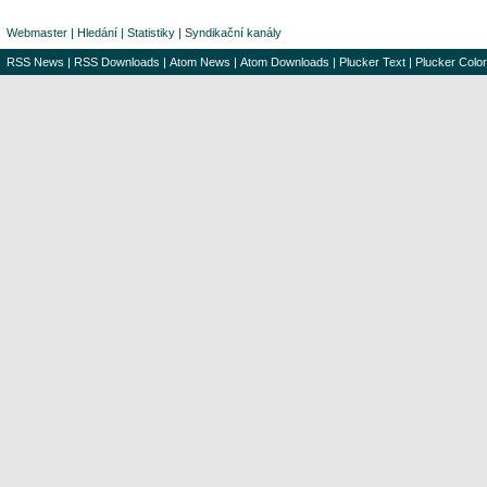
Webmaster
|
Hledání
|
Statistiky
|
Syndikační kanály
RSS News
|
RSS Downloads
|
Atom News
|
Atom Downloads
|
Plucker Text
|
Plucker Color