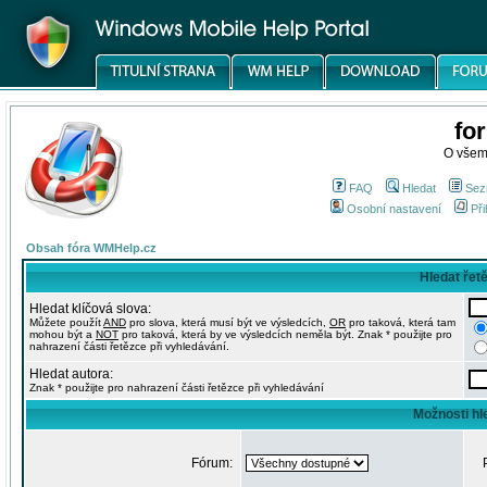
fo
O všem
FAQ
Hledat
Sez
Osobní nastavení
Při
Obsah fóra WMHelp.cz
Hledat řet
Hledat klíčová slova:
Můžete použít
AND
pro slova, která musí být ve výsledcích,
OR
pro taková, která tam
mohou být a
NOT
pro taková, která by ve výsledcích neměla být. Znak * použijte pro
nahrazení části řetězce při vyhledávání.
Hledat autora:
Znak * použijte pro nahrazení části řetězce při vyhledávání
Možnosti hl
Fórum: