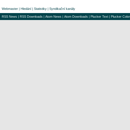
Webmaster
|
Hledání
|
Statistiky
|
Syndikační kanály
RSS News
|
RSS Downloads
|
Atom News
|
Atom Downloads
|
Plucker Text
|
Plucker Color