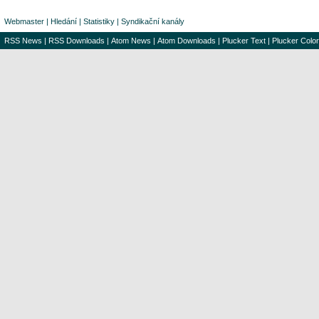
Webmaster
|
Hledání
|
Statistiky
|
Syndikační kanály
RSS News
|
RSS Downloads
|
Atom News
|
Atom Downloads
|
Plucker Text
|
Plucker Color