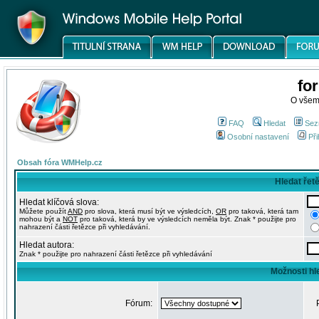
fo
O všem
FAQ
Hledat
Sez
Osobní nastavení
Při
Obsah fóra WMHelp.cz
Hledat řet
Hledat klíčová slova:
Můžete použít
AND
pro slova, která musí být ve výsledcích,
OR
pro taková, která tam
mohou být a
NOT
pro taková, která by ve výsledcích neměla být. Znak * použijte pro
nahrazení části řetězce při vyhledávání.
Hledat autora:
Znak * použijte pro nahrazení části řetězce při vyhledávání
Možnosti hl
Fórum: