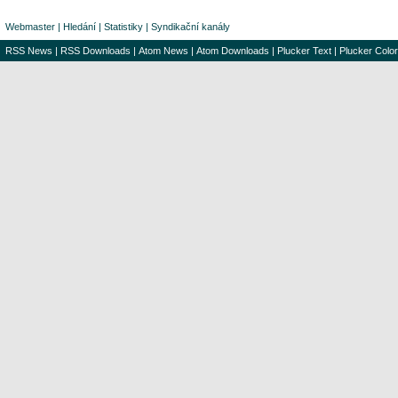
Webmaster
|
Hledání
|
Statistiky
|
Syndikační kanály
RSS News
|
RSS Downloads
|
Atom News
|
Atom Downloads
|
Plucker Text
|
Plucker Color