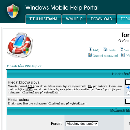
fo
O všem
FAQ
Hledat
Sez
Osobní nastavení
Při
Obsah fóra WMHelp.cz
Hledat řet
Hledat klíčová slova:
Můžete použít
AND
pro slova, která musí být ve výsledcích,
OR
pro taková, která tam
mohou být a
NOT
pro taková, která by ve výsledcích neměla být. Znak * použijte pro
nahrazení části řetězce při vyhledávání.
Hledat autora:
Znak * použijte pro nahrazení části řetězce při vyhledávání
Možnosti hl
Fórum: