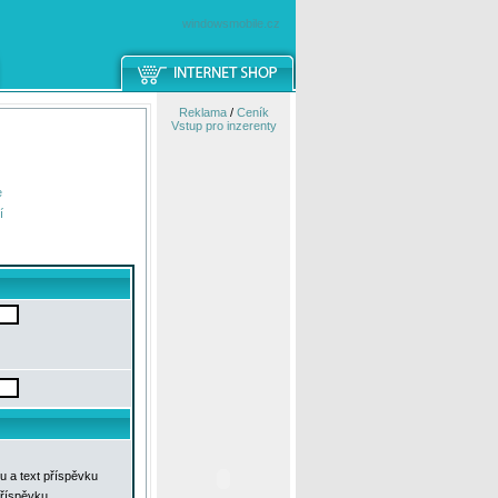
windowsmobile.cz
Reklama
/
Ceník
Vstup pro inzerenty
e
í
u a text příspěvku
příspěvku