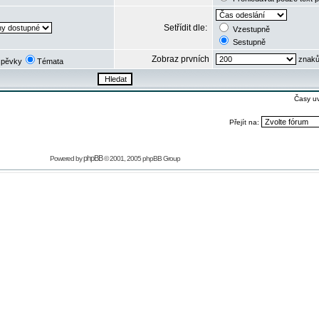
Setřídit dle:
Vzestupně
Sestupně
Zobraz prvních
znaků
spěvky
Témata
Časy u
Přejít na:
phpBB
Powered by
© 2001, 2005 phpBB Group