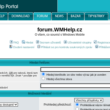
forum.WMHelp.cz
O všem, co souvisí s Windows Mobile
FAQ
Hledat
Seznam uživatelů
Uživatelské skupiny
Registrac
Osobní nastavení
Přihlásit se pro kontrolu soukromých zpráv
Přihlášen
Hledat řetězec
ledcích,
OR
pro taková, která tam
Hledej kterékoliv ze slov nebo výraz jak je uveden
h neměla být. Znak * použijte pro
Hledej všechna slova
edávání
Možnosti hledání
Prohledej předchozí:
Prohledávat název témat
Prohledávat pouze text 