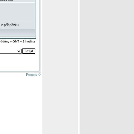
 z příspěvku
váděny v GMT + 1 hodina
Forums ©