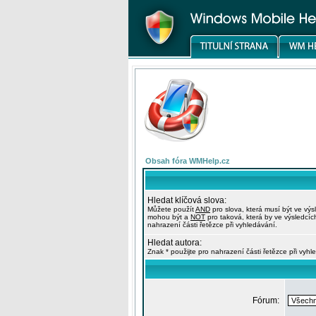
Obsah fóra WMHelp.cz
Hledat klíčová slova:
Můžete použít
AND
pro slova, která musí být ve výs
mohou být a
NOT
pro taková, která by ve výsledcíc
nahrazení části řetězce při vyhledávání.
Hledat autora:
Znak * použijte pro nahrazení části řetězce při vyhl
Fórum: