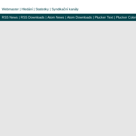
Webmaster
|
Hledání
|
Statistiky
|
Syndikační kanály
RSS News
|
RSS Downloads
|
Atom News
|
Atom Downloads
|
Plucker Text
|
Plucker Color