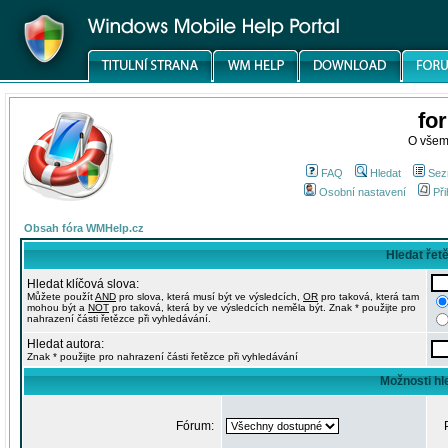
fo
O všem
FAQ
Hledat
Sez
Osobní nastavení
Při
Obsah fóra WMHelp.cz
Hledat řet
Hledat klíčová slova:
Můžete použít
AND
pro slova, která musí být ve výsledcích,
OR
pro taková, která tam
mohou být a
NOT
pro taková, která by ve výsledcích neměla být. Znak * použijte pro
nahrazení části řetězce při vyhledávání.
Hledat autora:
Znak * použijte pro nahrazení části řetězce při vyhledávání
Možnosti hl
Fórum: