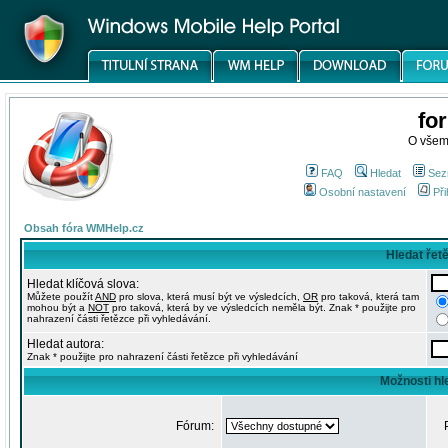
fo
O všem
FAQ
Hledat
Sez
Osobní nastavení
Při
Obsah fóra WMHelp.cz
Hledat řet
Hledat klíčová slova:
Můžete použít
AND
pro slova, která musí být ve výsledcích,
OR
pro taková, která tam
mohou být a
NOT
pro taková, která by ve výsledcích neměla být. Znak * použijte pro
nahrazení části řetězce při vyhledávání.
Hledat autora:
Znak * použijte pro nahrazení části řetězce při vyhledávání
Možnosti hl
Fórum: