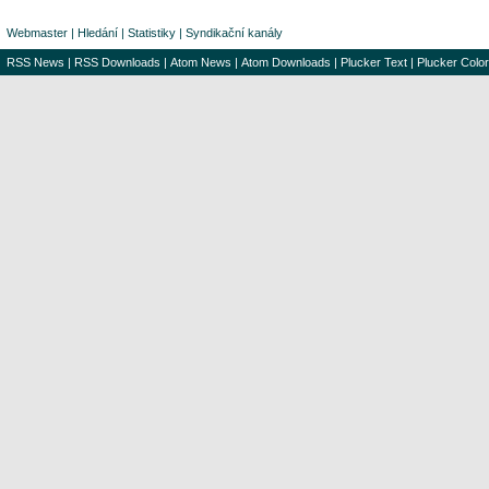
Webmaster
|
Hledání
|
Statistiky
|
Syndikační kanály
RSS News
|
RSS Downloads
|
Atom News
|
Atom Downloads
|
Plucker Text
|
Plucker Color