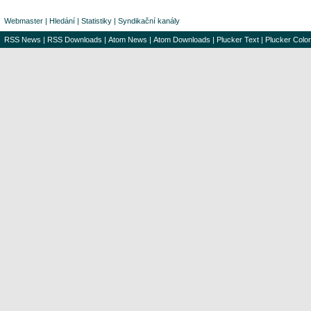
Webmaster
|
Hledání
|
Statistiky
|
Syndikační kanály
RSS News
|
RSS Downloads
|
Atom News
|
Atom Downloads
|
Plucker Text
|
Plucker Color