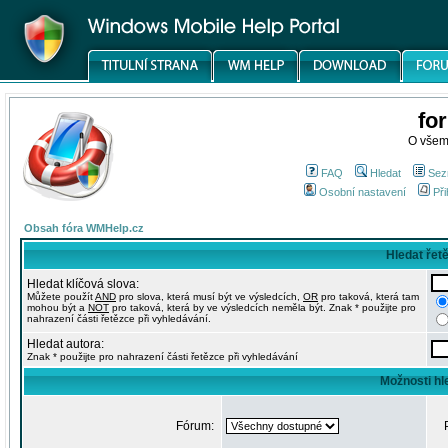
fo
O všem
FAQ
Hledat
Sez
Osobní nastavení
Při
Obsah fóra WMHelp.cz
Hledat řet
Hledat klíčová slova:
Můžete použít
AND
pro slova, která musí být ve výsledcích,
OR
pro taková, která tam
mohou být a
NOT
pro taková, která by ve výsledcích neměla být. Znak * použijte pro
nahrazení části řetězce při vyhledávání.
Hledat autora:
Znak * použijte pro nahrazení části řetězce při vyhledávání
Možnosti hl
Fórum: