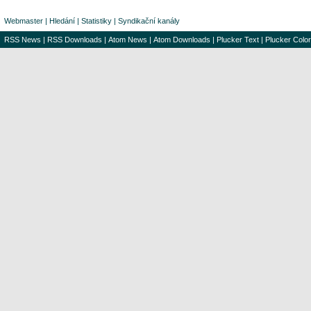
Webmaster
|
Hledání
|
Statistiky
|
Syndikační kanály
RSS News
|
RSS Downloads
|
Atom News
|
Atom Downloads
|
Plucker Text
|
Plucker Color