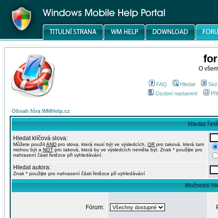
fo
O všem
FAQ
Hledat
Sez
Osobní nastavení
Při
Obsah fóra WMHelp.cz
Hledat řet
Hledat klíčová slova:
Můžete použít
AND
pro slova, která musí být ve výsledcích,
OR
pro taková, která tam
mohou být a
NOT
pro taková, která by ve výsledcích neměla být. Znak * použijte pro
nahrazení části řetězce při vyhledávání.
Hledat autora:
Znak * použijte pro nahrazení části řetězce při vyhledávání
Možnosti hl
Fórum: