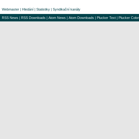
Webmaster
|
Hledání
|
Statistiky
|
Syndikační kanály
RSS News
|
RSS Downloads
|
Atom News
|
Atom Downloads
|
Plucker Text
|
Plucker Color