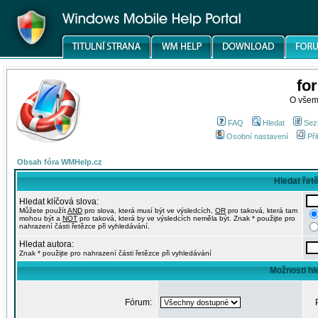
fo
O všem
FAQ
Hledat
Sez
Osobní nastavení
Při
Obsah fóra WMHelp.cz
Hledat řet
Hledat klíčová slova:
Můžete použít
AND
pro slova, která musí být ve výsledcích,
OR
pro taková, která tam
mohou být a
NOT
pro taková, která by ve výsledcích neměla být. Znak * použijte pro
nahrazení části řetězce při vyhledávání.
Hledat autora:
Znak * použijte pro nahrazení části řetězce při vyhledávání
Možnosti hl
Fórum: