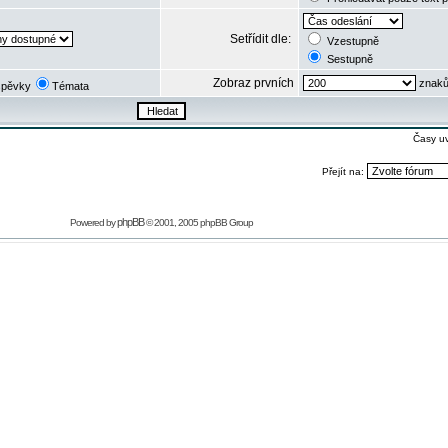
Setřídit dle:
Vzestupně
Sestupně
Zobraz prvních
znaků
spěvky
Témata
Časy u
Přejít na:
phpBB
Powered by
© 2001, 2005 phpBB Group