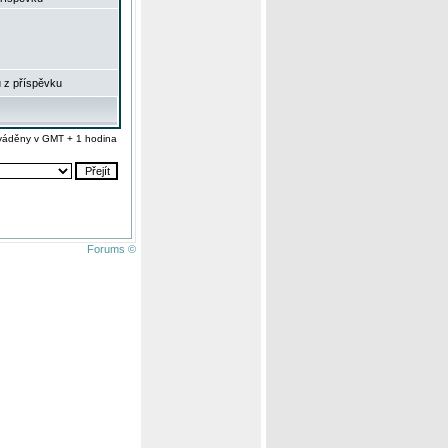
 z příspěvku
váděny v GMT + 1 hodina
Forums ©