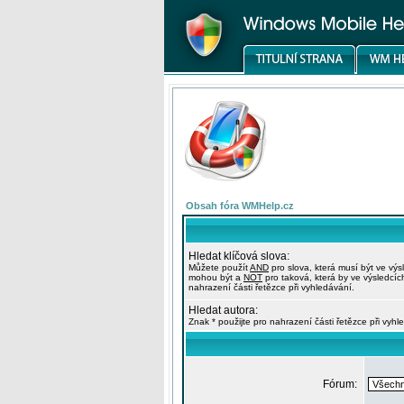
Obsah fóra WMHelp.cz
Hledat klíčová slova:
Můžete použít
AND
pro slova, která musí být ve výs
mohou být a
NOT
pro taková, která by ve výsledcíc
nahrazení části řetězce při vyhledávání.
Hledat autora:
Znak * použijte pro nahrazení části řetězce při vyhl
Fórum: