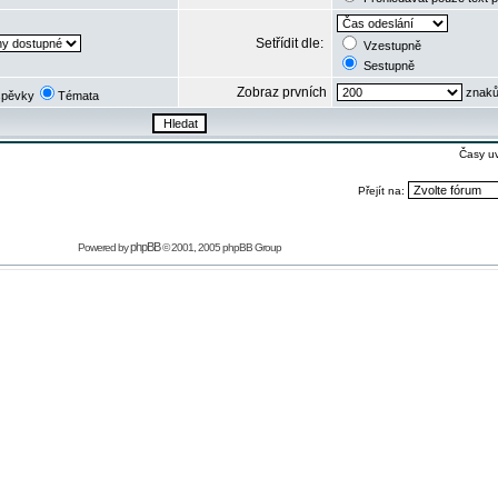
Setřídit dle:
Vzestupně
Sestupně
Zobraz prvních
znaků
spěvky
Témata
Časy u
Přejít na:
phpBB
Powered by
© 2001, 2005 phpBB Group