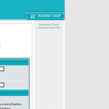
windowsmobile.cz
Reklama
/
Ceník
Vstup pro inzerenty
e
í
u a text příspěvku
příspěvku