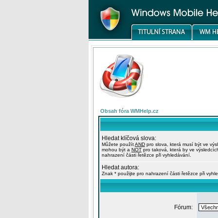
Obsah fóra WMHelp.cz
Hledat klíčová slova:
Můžete použít
AND
pro slova, která musí být ve výs
mohou být a
NOT
pro taková, která by ve výsledcíc
nahrazení části řetězce při vyhledávání.
Hledat autora:
Znak * použijte pro nahrazení části řetězce při vyhl
Fórum: