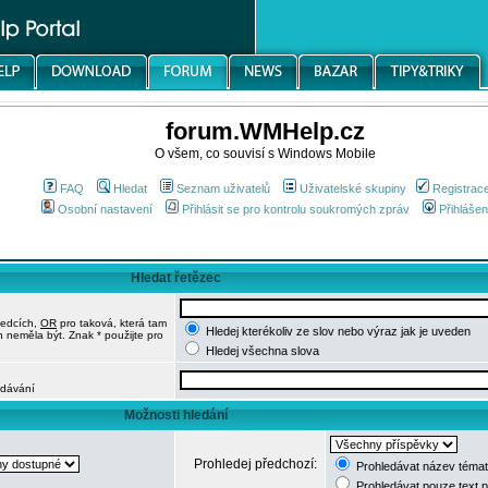
forum.WMHelp.cz
O všem, co souvisí s Windows Mobile
FAQ
Hledat
Seznam uživatelů
Uživatelské skupiny
Registrac
Osobní nastavení
Přihlásit se pro kontrolu soukromých zpráv
Přihlášen
Hledat řetězec
ledcích,
OR
pro taková, která tam
Hledej kterékoliv ze slov nebo výraz jak je uveden
h neměla být. Znak * použijte pro
Hledej všechna slova
edávání
Možnosti hledání
Prohledej předchozí:
Prohledávat název témat
Prohledávat pouze text 