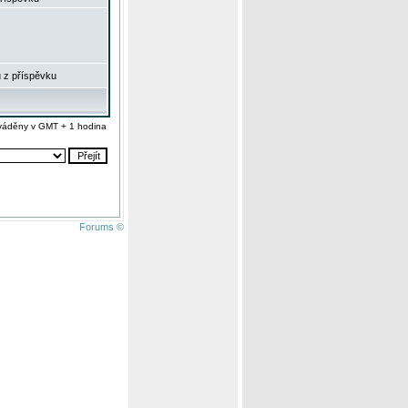
 z příspěvku
váděny v GMT + 1 hodina
Forums ©