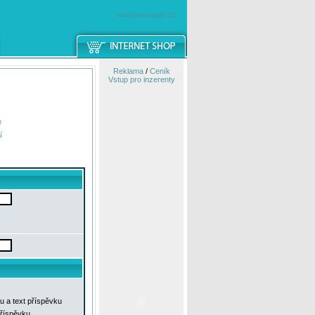
windowsmobile.cz
Reklama
/
Ceník
Vstup pro inzerenty
e
í
u a text příspěvku
příspěvku