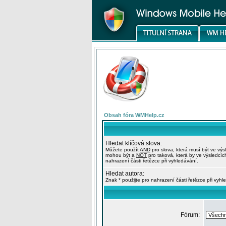
Obsah fóra WMHelp.cz
Hledat klíčová slova:
Můžete použít
AND
pro slova, která musí být ve výs
mohou být a
NOT
pro taková, která by ve výsledcíc
nahrazení části řetězce při vyhledávání.
Hledat autora:
Znak * použijte pro nahrazení části řetězce při vyhl
Fórum: