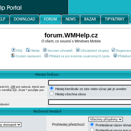
forum.WMHelp.cz
O všem, co souvisí s Windows Mobile
FAQ
Hledat
Seznam uživatelů
Uživatelské skupiny
Registrac
Osobní nastavení
Přihlásit se pro kontrolu soukromých zpráv
Přihlášen
Hledat řetězec
ledcích,
OR
pro taková, která tam
Hledej kterékoliv ze slov nebo výraz jak je uveden
h neměla být. Znak * použijte pro
Hledej všechna slova
edávání
Možnosti hledání
Prohledej předchozí:
Prohledávat název témat
Prohledávat pouze text 