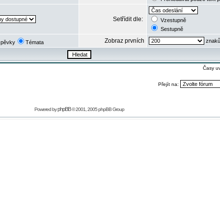
Setřídit dle:
Vzestupně
Sestupně
Zobraz prvních
znaků
spěvky
Témata
Časy u
Přejít na:
phpBB
Powered by
© 2001, 2005 phpBB Group