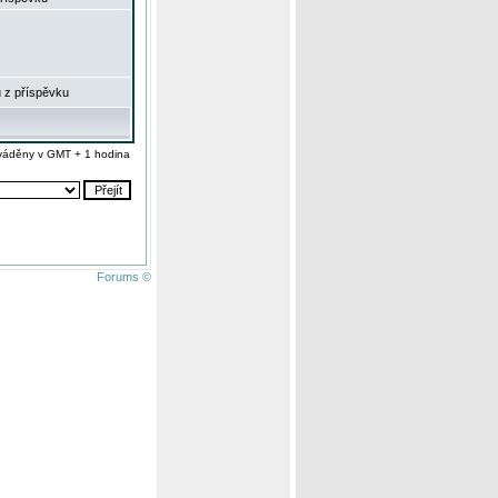
 z příspěvku
váděny v GMT + 1 hodina
Forums ©