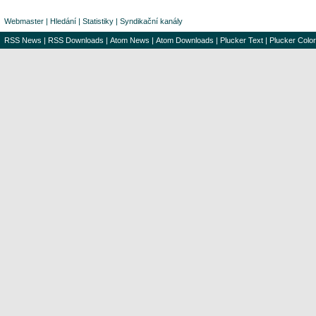
Webmaster
|
Hledání
|
Statistiky
|
Syndikační kanály
RSS News
|
RSS Downloads
|
Atom News
|
Atom Downloads
|
Plucker Text
|
Plucker Color