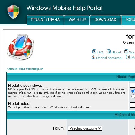
fo
O všem
FAQ
Hledat
Sez
Osobní nastavení
Při
Obsah fóra WMHelp.cz
Hledat řet
Hledat klíčová slova:
Můžete použít
AND
pro slova, která musí být ve výsledcích,
OR
pro taková, která tam
mohou být a
NOT
pro taková, která by ve výsledcích neměla být. Znak * použijte pro
nahrazení části řetězce při vyhledávání.
Hledat autora:
Znak * použijte pro nahrazení části řetězce při vyhledávání
Možnosti hl
Fórum: