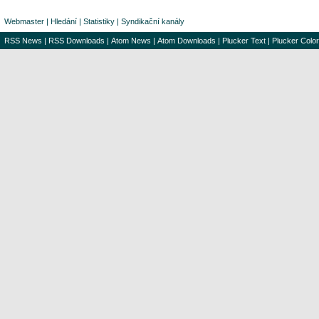
Webmaster
|
Hledání
|
Statistiky
|
Syndikační kanály
RSS News
|
RSS Downloads
|
Atom News
|
Atom Downloads
|
Plucker Text
|
Plucker Color