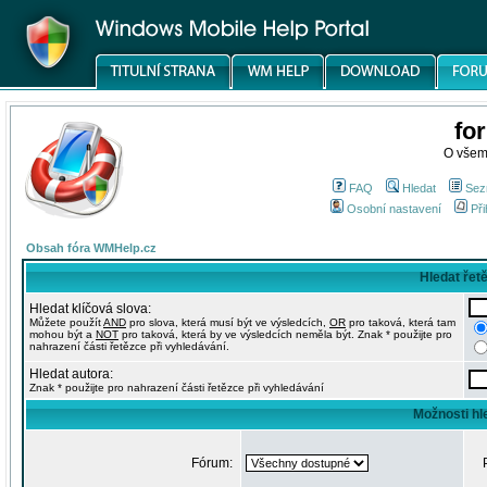
fo
O všem
FAQ
Hledat
Sez
Osobní nastavení
Při
Obsah fóra WMHelp.cz
Hledat řet
Hledat klíčová slova:
Můžete použít
AND
pro slova, která musí být ve výsledcích,
OR
pro taková, která tam
mohou být a
NOT
pro taková, která by ve výsledcích neměla být. Znak * použijte pro
nahrazení části řetězce při vyhledávání.
Hledat autora:
Znak * použijte pro nahrazení části řetězce při vyhledávání
Možnosti hl
Fórum: