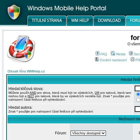
fo
O všem
FAQ
Hledat
Sez
Osobní nastavení
Při
Obsah fóra WMHelp.cz
Hledat řet
Hledat klíčová slova:
Můžete použít
AND
pro slova, která musí být ve výsledcích,
OR
pro taková, která tam
mohou být a
NOT
pro taková, která by ve výsledcích neměla být. Znak * použijte pro
nahrazení části řetězce při vyhledávání.
Hledat autora:
Znak * použijte pro nahrazení části řetězce při vyhledávání
Možnosti hl
Fórum: