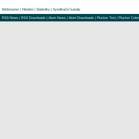
Webmaster
|
Hledání
|
Statistiky
|
Syndikační kanály
RSS News
|
RSS Downloads
|
Atom News
|
Atom Downloads
|
Plucker Text
|
Plucker Color