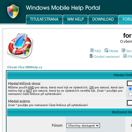
fo
O všem
FAQ
Hledat
Sez
Osobní nastavení
Při
Obsah fóra WMHelp.cz
Hledat řet
Hledat klíčová slova:
Můžete použít
AND
pro slova, která musí být ve výsledcích,
OR
pro taková, která tam
mohou být a
NOT
pro taková, která by ve výsledcích neměla být. Znak * použijte pro
nahrazení části řetězce při vyhledávání.
Hledat autora:
Znak * použijte pro nahrazení části řetězce při vyhledávání
Možnosti hl
Fórum: