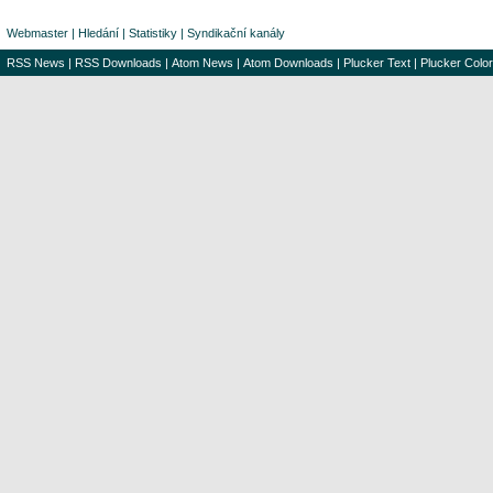
Webmaster
|
Hledání
|
Statistiky
|
Syndikační kanály
RSS News
|
RSS Downloads
|
Atom News
|
Atom Downloads
|
Plucker Text
|
Plucker Color