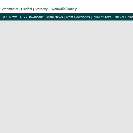
Webmaster
|
Hledání
|
Statistiky
|
Syndikační kanály
RSS News
|
RSS Downloads
|
Atom News
|
Atom Downloads
|
Plucker Text
|
Plucker Color