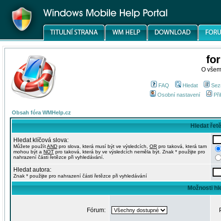
fo
O všem
FAQ
Hledat
Sez
Osobní nastavení
Při
Obsah fóra WMHelp.cz
Hledat řet
Hledat klíčová slova:
Můžete použít
AND
pro slova, která musí být ve výsledcích,
OR
pro taková, která tam
mohou být a
NOT
pro taková, která by ve výsledcích neměla být. Znak * použijte pro
nahrazení části řetězce při vyhledávání.
Hledat autora:
Znak * použijte pro nahrazení části řetězce při vyhledávání
Možnosti hl
Fórum: