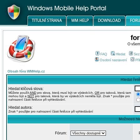
fo
O všem
FAQ
Hledat
Sez
Osobní nastavení
Při
Obsah fóra WMHelp.cz
Hledat řet
Hledat klíčová slova:
Můžete použít
AND
pro slova, která musí být ve výsledcích,
OR
pro taková, která tam
mohou být a
NOT
pro taková, která by ve výsledcích neměla být. Znak * použijte pro
nahrazení části řetězce při vyhledávání.
Hledat autora:
Znak * použijte pro nahrazení části řetězce při vyhledávání
Možnosti hl
Fórum: