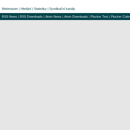
Webmaster
|
Hledání
|
Statistiky
|
Syndikační kanály
RSS News
|
RSS Downloads
|
Atom News
|
Atom Downloads
|
Plucker Text
|
Plucker Color