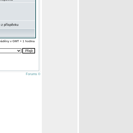
 z příspěvku
váděny v GMT + 1 hodina
Forums ©