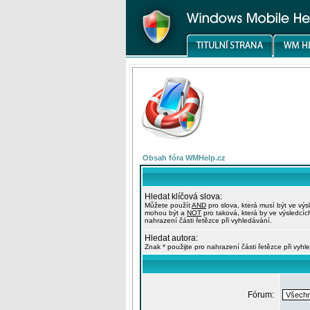
Obsah fóra WMHelp.cz
Hledat klíčová slova:
Můžete použít
AND
pro slova, která musí být ve výs
mohou být a
NOT
pro taková, která by ve výsledcíc
nahrazení části řetězce při vyhledávání.
Hledat autora:
Znak * použijte pro nahrazení části řetězce při vyhl
Fórum: