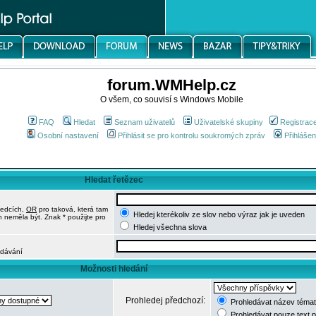
forum.WMHelp.cz
O všem, co souvisí s Windows Mobile
FAQ
Hledat
Seznam uživatelů
Uživatelské skupiny
Registrac
Osobní nastavení
Přihlásit se pro kontrolu soukromých zpráv
Přihlášen
Hledat řetězec
ledcích,
OR
pro taková, která tam
Hledej kterékoliv ze slov nebo výraz jak je uveden
h neměla být. Znak * použijte pro
Hledej všechna slova
edávání
Možnosti hledání
Prohledej předchozí:
Prohledávat název témat
Prohledávat pouze text 