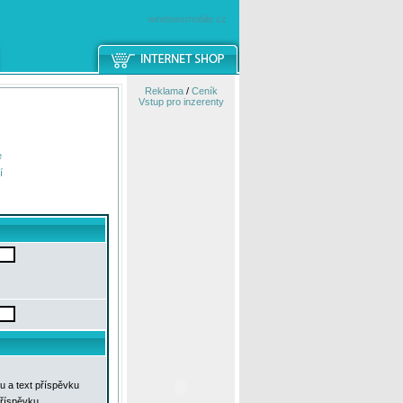
windowsmobile.cz
Reklama
/
Ceník
Vstup pro inzerenty
e
í
u a text příspěvku
příspěvku