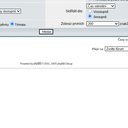
Setřídit dle:
Vzestupně
Sestupně
Zobraz prvních
znaků
spěvky
Témata
Časy u
Přejít na:
phpBB
Powered by
© 2001, 2005 phpBB Group