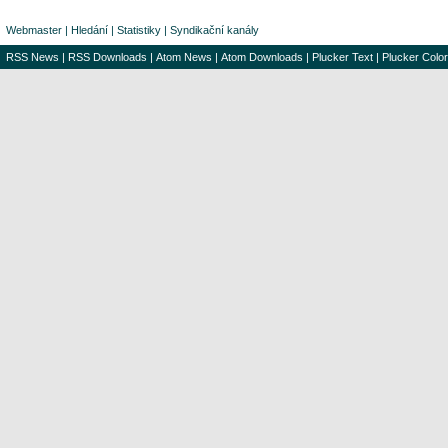
Webmaster
|
Hledání
|
Statistiky
|
Syndikační kanály
RSS News
|
RSS Downloads
|
Atom News
|
Atom Downloads
|
Plucker Text
|
Plucker Color