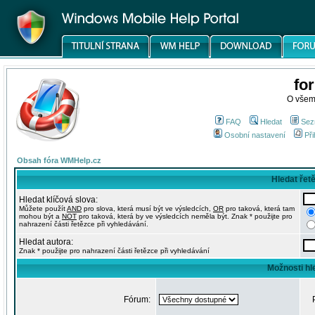
fo
O všem
FAQ
Hledat
Sez
Osobní nastavení
Při
Obsah fóra WMHelp.cz
Hledat řet
Hledat klíčová slova:
Můžete použít
AND
pro slova, která musí být ve výsledcích,
OR
pro taková, která tam
mohou být a
NOT
pro taková, která by ve výsledcích neměla být. Znak * použijte pro
nahrazení části řetězce při vyhledávání.
Hledat autora:
Znak * použijte pro nahrazení části řetězce při vyhledávání
Možnosti hl
Fórum: