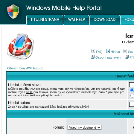
fo
O všem
FAQ
Hledat
Sez
Osobní nastavení
Při
Obsah fóra WMHelp.cz
Hledat řet
Hledat klíčová slova:
Můžete použít
AND
pro slova, která musí být ve výsledcích,
OR
pro taková, která tam
mohou být a
NOT
pro taková, která by ve výsledcích neměla být. Znak * použijte pro
nahrazení části řetězce při vyhledávání.
Hledat autora:
Znak * použijte pro nahrazení části řetězce při vyhledávání
Možnosti hl
Fórum: