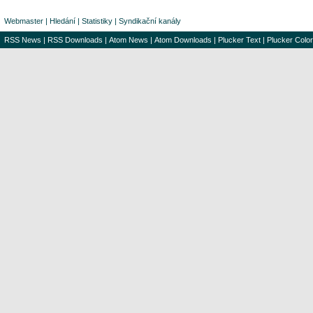
Webmaster
|
Hledání
|
Statistiky
|
Syndikační kanály
RSS News
|
RSS Downloads
|
Atom News
|
Atom Downloads
|
Plucker Text
|
Plucker Color