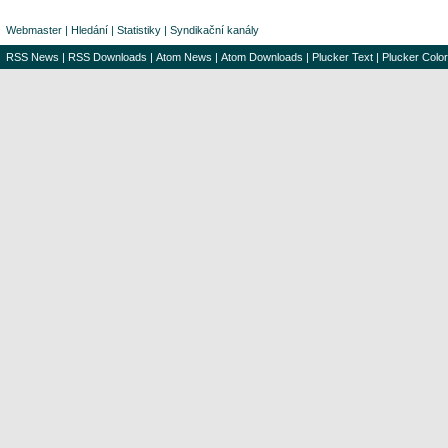
Webmaster
|
Hledání
|
Statistiky
|
Syndikační kanály
RSS News
|
RSS Downloads
|
Atom News
|
Atom Downloads
|
Plucker Text
|
Plucker Color