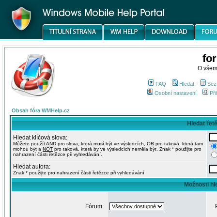
fo
O všem
FAQ
Hledat
Sez
Osobní nastavení
Při
Obsah fóra WMHelp.cz
Hledat řet
Hledat klíčová slova:
Můžete použít
AND
pro slova, která musí být ve výsledcích,
OR
pro taková, která tam
mohou být a
NOT
pro taková, která by ve výsledcích neměla být. Znak * použijte pro
nahrazení části řetězce při vyhledávání.
Hledat autora:
Znak * použijte pro nahrazení části řetězce při vyhledávání
Možnosti hl
Fórum: