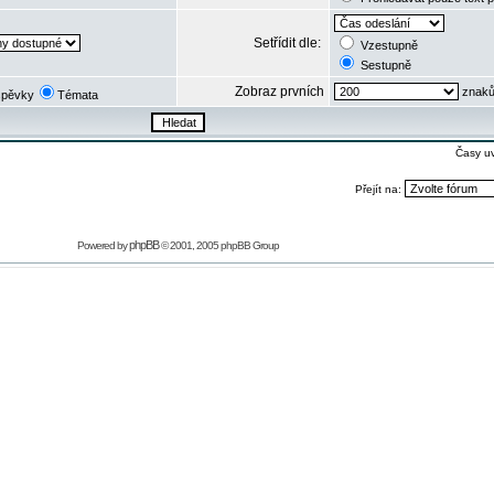
Setřídit dle:
Vzestupně
Sestupně
Zobraz prvních
znaků
spěvky
Témata
Časy u
Přejít na:
phpBB
Powered by
© 2001, 2005 phpBB Group