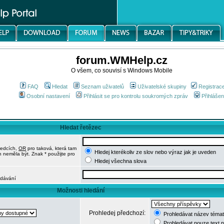
forum.WMHelp.cz
O všem, co souvisí s Windows Mobile
FAQ
Hledat
Seznam uživatelů
Uživatelské skupiny
Registrac
Osobní nastavení
Přihlásit se pro kontrolu soukromých zpráv
Přihlášen
Hledat řetězec
ledcích,
OR
pro taková, která tam
Hledej kterékoliv ze slov nebo výraz jak je uveden
h neměla být. Znak * použijte pro
Hledej všechna slova
edávání
Možnosti hledání
Prohledej předchozí:
Prohledávat název témat
Prohledávat pouze text 