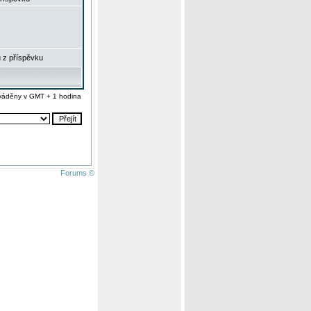
 z příspěvku
váděny v GMT + 1 hodina
Forums ©