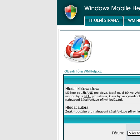
Obsah fóra WMHelp.cz
Hledat klíčová slova:
Můžete použít
AND
pro slova, která musí být ve výs
mohou být a
NOT
pro taková, která by ve výsledcíc
nahrazení části řetězce při vyhledávání.
Hledat autora:
Znak * použijte pro nahrazení části řetězce při vyhl
Fórum: