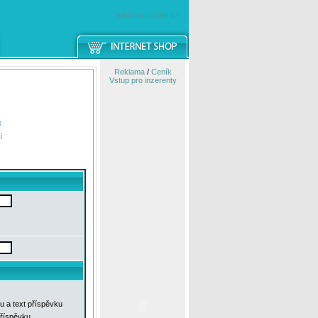
windowsmobile.cz
Reklama
/
Ceník
Vstup pro inzerenty
e
í
u a text příspěvku
příspěvku