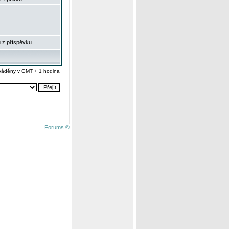
 z příspěvku
váděny v GMT + 1 hodina
Forums ©