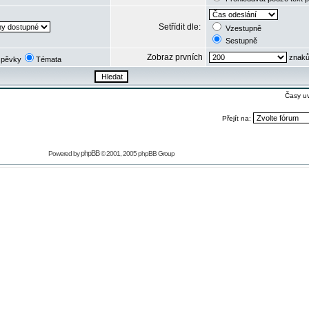
Setřídit dle:
Vzestupně
Sestupně
Zobraz prvních
znaků
spěvky
Témata
Časy u
Přejít na:
phpBB
Powered by
© 2001, 2005 phpBB Group