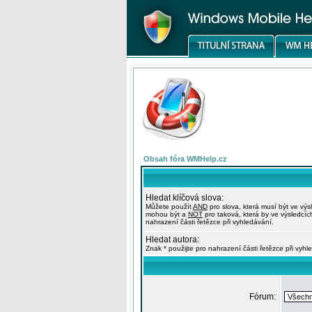
Obsah fóra WMHelp.cz
Hledat klíčová slova:
Můžete použít
AND
pro slova, která musí být ve výs
mohou být a
NOT
pro taková, která by ve výsledcíc
nahrazení části řetězce při vyhledávání.
Hledat autora:
Znak * použijte pro nahrazení části řetězce při vyhl
Fórum: