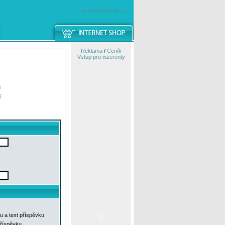
windowsmobile.cz
Reklama
/
Ceník
Vstup pro inzerenty
e
í
u a text příspěvku
příspěvku