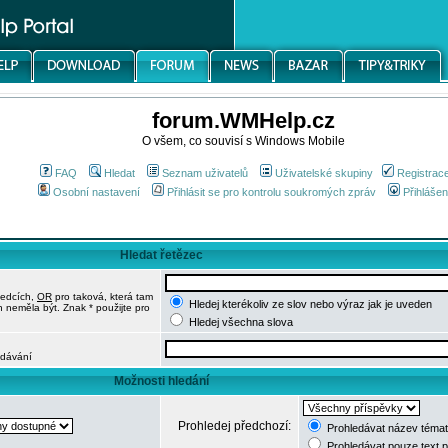
forum.WMHelp.cz
O všem, co souvisí s Windows Mobile
FAQ
Hledat
Seznam uživatelů
Uživatelské skupiny
Registrac
Osobní nastavení
Přihlásit se pro kontrolu soukromých zpráv
Přihlášen
Hledat řetězec
ledcích,
OR
pro taková, která tam
Hledej kterékoliv ze slov nebo výraz jak je uveden
h neměla být. Znak * použijte pro
Hledej všechna slova
edávání
Možnosti hledání
Prohledej předchozí:
Prohledávat název témat
Prohledávat pouze text 