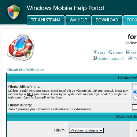
fo
O všem
FAQ
Hledat
Sez
Osobní nastavení
Při
Obsah fóra WMHelp.cz
Hledat řet
Hledat klíčová slova:
Můžete použít
AND
pro slova, která musí být ve výsledcích,
OR
pro taková, která tam
mohou být a
NOT
pro taková, která by ve výsledcích neměla být. Znak * použijte pro
nahrazení části řetězce při vyhledávání.
Hledat autora:
Znak * použijte pro nahrazení části řetězce při vyhledávání
Možnosti hl
Fórum: