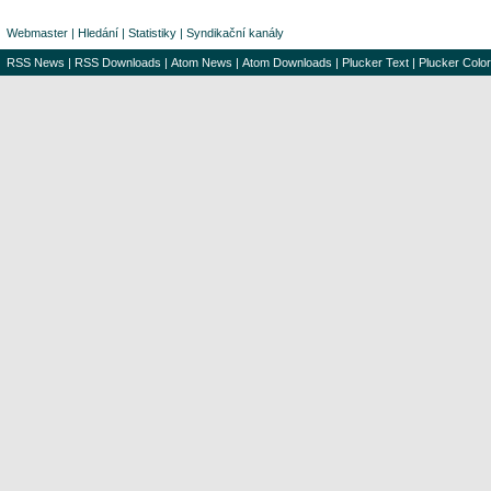
Webmaster
|
Hledání
|
Statistiky
|
Syndikační kanály
RSS News
|
RSS Downloads
|
Atom News
|
Atom Downloads
|
Plucker Text
|
Plucker Color