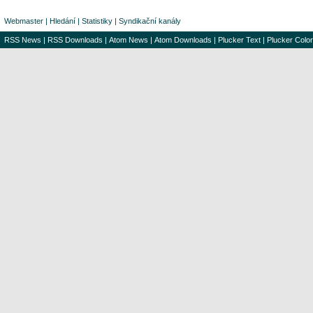
Webmaster
|
Hledání
|
Statistiky
|
Syndikační kanály
RSS News
|
RSS Downloads
|
Atom News
|
Atom Downloads
|
Plucker Text
|
Plucker Color