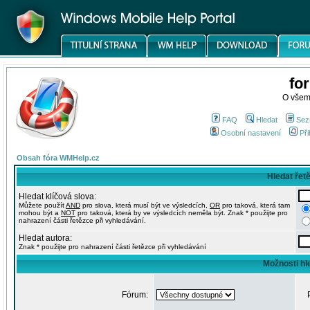
fo
O všem
FAQ
Hledat
Sez
Osobní nastavení
Při
Obsah fóra WMHelp.cz
Hledat řet
Hledat klíčová slova:
Můžete použít
AND
pro slova, která musí být ve výsledcích,
OR
pro taková, která tam
mohou být a
NOT
pro taková, která by ve výsledcích neměla být. Znak * použijte pro
nahrazení části řetězce při vyhledávání.
Hledat autora:
Znak * použijte pro nahrazení části řetězce při vyhledávání
Možnosti hl
Fórum: