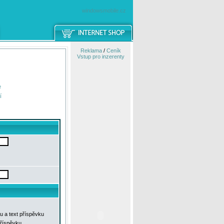
windowsmobile.cz
Reklama
/
Ceník
Vstup pro inzerenty
e
í
u a text příspěvku
příspěvku