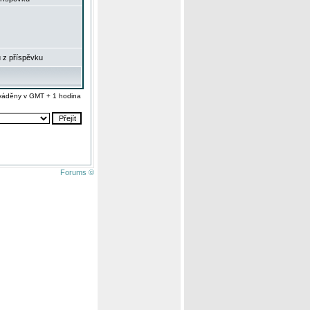
 z příspěvku
váděny v GMT + 1 hodina
Forums ©