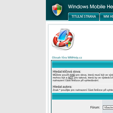
Obsah fóra WMHelp.cz
Hledat klíčová slova:
Můžete použít
AND
pro slova, která musí být ve výs
mohou být a
NOT
pro taková, která by ve výsledcíc
nahrazení části řetězce při vyhledávání.
Hledat autora:
Znak * použijte pro nahrazení části řetězce při vyhl
Fórum: