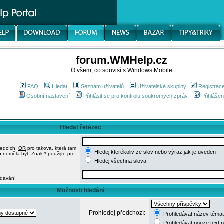
forum.WMHelp.cz
O všem, co souvisí s Windows Mobile
FAQ
Hledat
Seznam uživatelů
Uživatelské skupiny
Registrac
Osobní nastavení
Přihlásit se pro kontrolu soukromých zpráv
Přihlášen
Hledat řetězec
ledcích,
OR
pro taková, která tam
Hledej kterékoliv ze slov nebo výraz jak je uveden
h neměla být. Znak * použijte pro
Hledej všechna slova
edávání
Možnosti hledání
Prohledej předchozí:
Prohledávat název témat
Prohledávat pouze text 