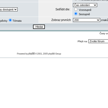
Setřídit dle:
Vzestupně
Sestupně
Zobraz prvních
znaků
spěvky
Témata
Časy u
Přejít na:
phpBB
Powered by
© 2001, 2005 phpBB Group