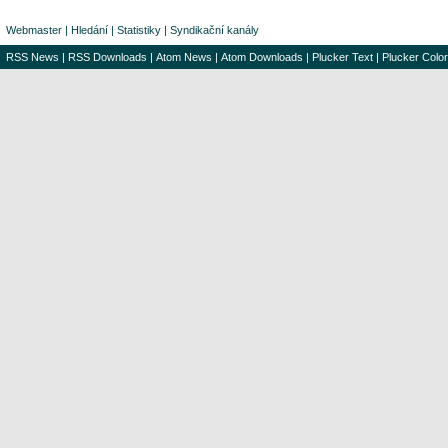
Webmaster
|
Hledání
|
Statistiky
|
Syndikační kanály
RSS News
|
RSS Downloads
|
Atom News
|
Atom Downloads
|
Plucker Text
|
Plucker Color