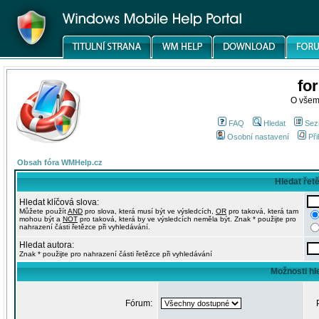
fo
O všem
FAQ
Hledat
Sez
Osobní nastavení
Při
Obsah fóra WMHelp.cz
Hledat řet
Hledat klíčová slova:
Můžete použít
AND
pro slova, která musí být ve výsledcích,
OR
pro taková, která tam
mohou být a
NOT
pro taková, která by ve výsledcích neměla být. Znak * použijte pro
nahrazení části řetězce při vyhledávání.
Hledat autora:
Znak * použijte pro nahrazení části řetězce při vyhledávání
Možnosti hl
Fórum: