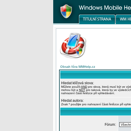
Obsah fóra WMHelp.cz
Hledat klíčová slova:
Můžete použít
AND
pro slova, která musí být ve výs
mohou být a
NOT
pro taková, která by ve výsledcíc
nahrazení části řetězce při vyhledávání.
Hledat autora:
Znak * použijte pro nahrazení části řetězce při vyhl
Fórum: