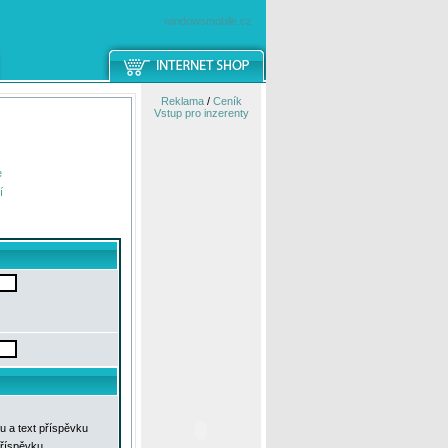
windowsmobile.cz
Reklama
/
Ceník
Vstup pro inzerenty
e
í
u a text příspěvku
příspěvku