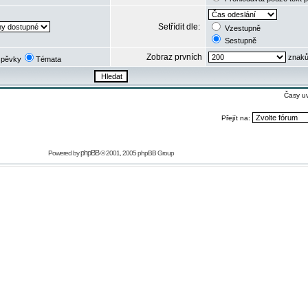
Setřídit dle:
Vzestupně
Sestupně
Zobraz prvních
znaků
spěvky
Témata
Časy u
Přejít na:
phpBB
Powered by
© 2001, 2005 phpBB Group