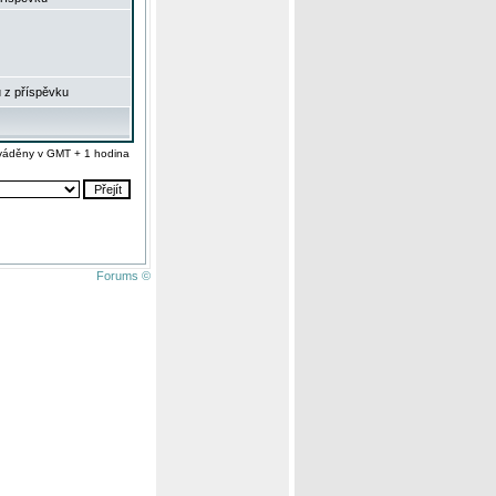
 z příspěvku
váděny v GMT + 1 hodina
Forums ©