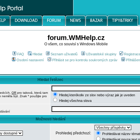
forum.WMHelp.cz
O všem, co souvisí s Windows Mobile
FAQ
Hledat
Seznam uživatelů
Uživatelské skupiny
Registrac
Osobní nastavení
Přihlásit se pro kontrolu soukromých zpráv
Přihlášen
Hledat řetězec
ledcích,
OR
pro taková, která tam
Hledej kterékoliv ze slov nebo výraz jak je uveden
h neměla být. Znak * použijte pro
Hledej všechna slova
edávání
Možnosti hledání
Prohledej předchozí:
Prohledávat název témat
Prohledávat pouze text 