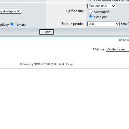
Setřídit dle:
Vzestupně
Sestupně
Zobraz prvních
znaků
spěvky
Témata
Časy u
Přejít na:
phpBB
Powered by
© 2001, 2005 phpBB Group