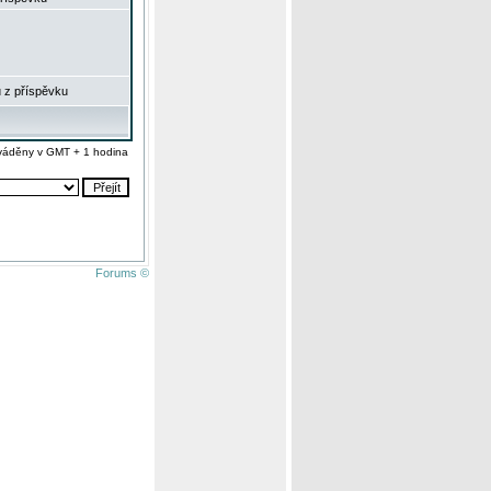
 z příspěvku
váděny v GMT + 1 hodina
Forums ©