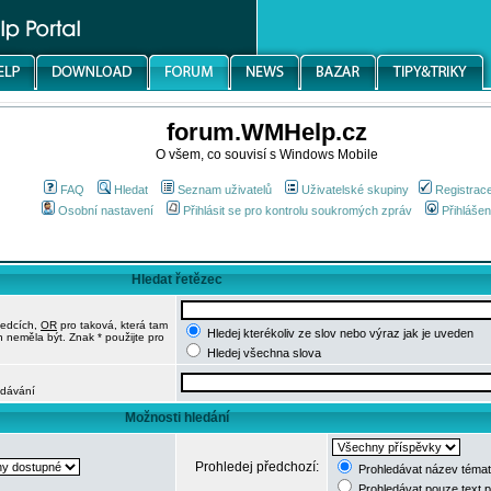
forum.WMHelp.cz
O všem, co souvisí s Windows Mobile
FAQ
Hledat
Seznam uživatelů
Uživatelské skupiny
Registrac
Osobní nastavení
Přihlásit se pro kontrolu soukromých zpráv
Přihlášen
Hledat řetězec
ledcích,
OR
pro taková, která tam
Hledej kterékoliv ze slov nebo výraz jak je uveden
h neměla být. Znak * použijte pro
Hledej všechna slova
edávání
Možnosti hledání
Prohledej předchozí:
Prohledávat název témat
Prohledávat pouze text 