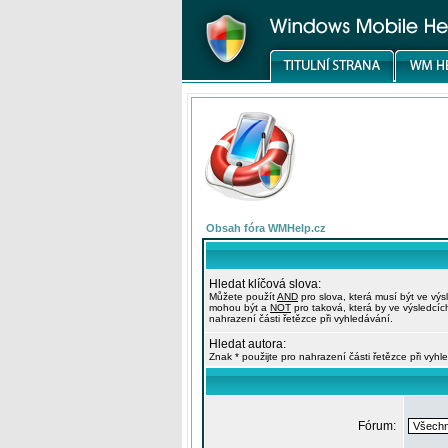
Obsah fóra WMHelp.cz
Hledat klíčová slova:
Můžete použít
AND
pro slova, která musí být ve výs
mohou být a
NOT
pro taková, která by ve výsledcíc
nahrazení části řetězce při vyhledávání.
Hledat autora:
Znak * použijte pro nahrazení části řetězce při vyhl
Fórum: