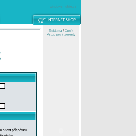
windowsmobile.cz
Reklama
/
Ceník
Vstup pro inzerenty
e
í
u a text příspěvku
příspěvku