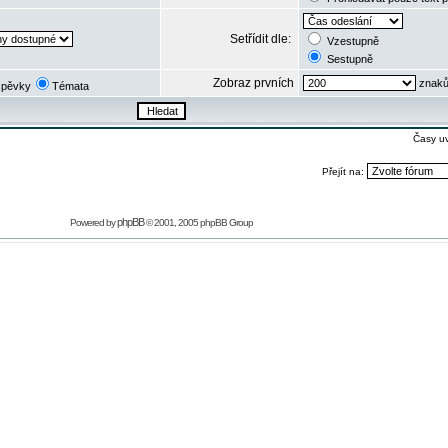
Setřídit dle:
Vzestupně
Sestupně
Zobraz prvních
znaků
spěvky
Témata
Časy u
Přejít na:
phpBB
Powered by
© 2001, 2005 phpBB Group