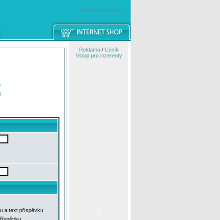
windowsmobile.cz
Reklama
/
Ceník
Vstup pro inzerenty
e
í
u a text příspěvku
příspěvku