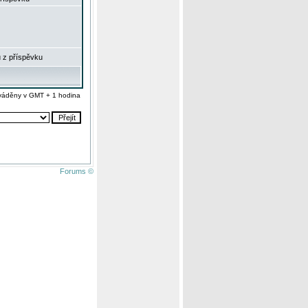
 z příspěvku
váděny v GMT + 1 hodina
Forums ©