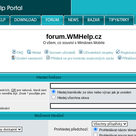
forum.WMHelp.cz
O všem, co souvisí s Windows Mobile
FAQ
Hledat
Seznam uživatelů
Uživatelské skupiny
Registrac
Osobní nastavení
Přihlásit se pro kontrolu soukromých zpráv
Přihlášen
Hledat řetězec
ledcích,
OR
pro taková, která tam
Hledej kterékoliv ze slov nebo výraz jak je uveden
h neměla být. Znak * použijte pro
Hledej všechna slova
edávání
Možnosti hledání
Prohledej předchozí:
Prohledávat název témat
Prohledávat pouze text 