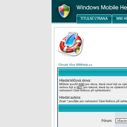
Obsah fóra WMHelp.cz
Hledat klíčová slova:
Můžete použít
AND
pro slova, která musí být ve výs
mohou být a
NOT
pro taková, která by ve výsledcíc
nahrazení části řetězce při vyhledávání.
Hledat autora:
Znak * použijte pro nahrazení části řetězce při vyhl
Fórum: