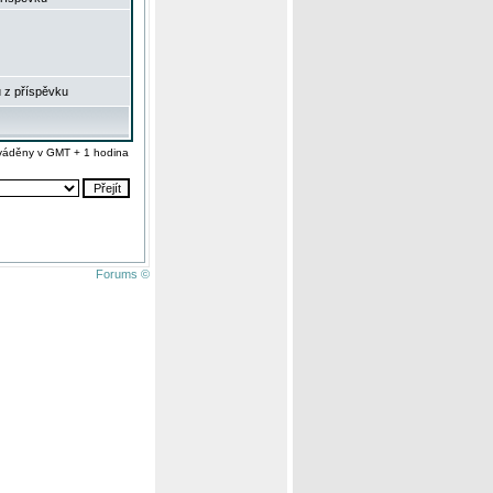
 z příspěvku
váděny v GMT + 1 hodina
Forums ©