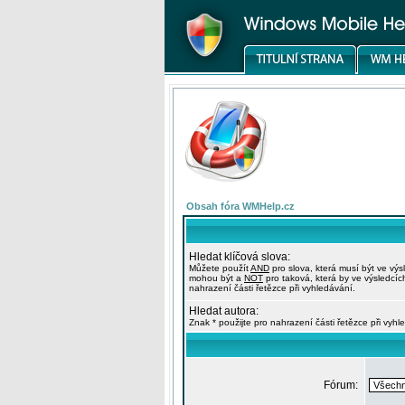
Obsah fóra WMHelp.cz
Hledat klíčová slova:
Můžete použít
AND
pro slova, která musí být ve výs
mohou být a
NOT
pro taková, která by ve výsledcíc
nahrazení části řetězce při vyhledávání.
Hledat autora:
Znak * použijte pro nahrazení části řetězce při vyhl
Fórum: