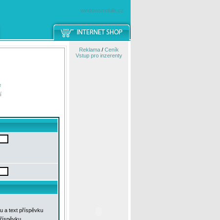
windowsmobile.cz
Reklama
/
Ceník
Vstup pro inzerenty
e
í
u a text příspěvku
příspěvku