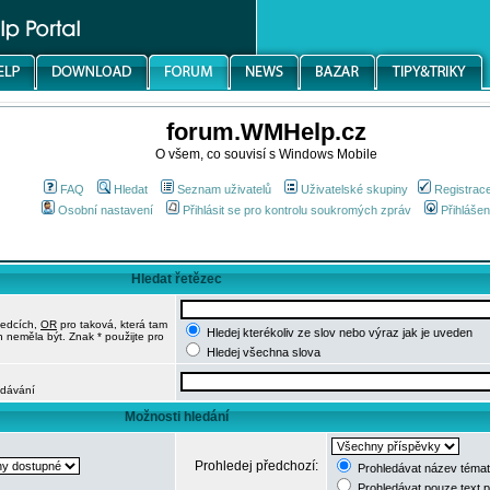
forum.WMHelp.cz
O všem, co souvisí s Windows Mobile
FAQ
Hledat
Seznam uživatelů
Uživatelské skupiny
Registrac
Osobní nastavení
Přihlásit se pro kontrolu soukromých zpráv
Přihlášen
Hledat řetězec
ledcích,
OR
pro taková, která tam
Hledej kterékoliv ze slov nebo výraz jak je uveden
h neměla být. Znak * použijte pro
Hledej všechna slova
edávání
Možnosti hledání
Prohledej předchozí:
Prohledávat název témat
Prohledávat pouze text 