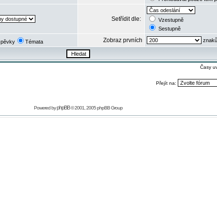
Setřídit dle:
Vzestupně
Sestupně
Zobraz prvních
znaků
spěvky
Témata
Časy u
Přejít na:
phpBB
Powered by
© 2001, 2005 phpBB Group