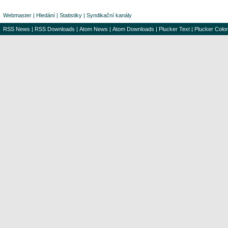
Webmaster
|
Hledání
|
Statistiky
|
Syndikační kanály
RSS News
|
RSS Downloads
|
Atom News
|
Atom Downloads
|
Plucker Text
|
Plucker Color