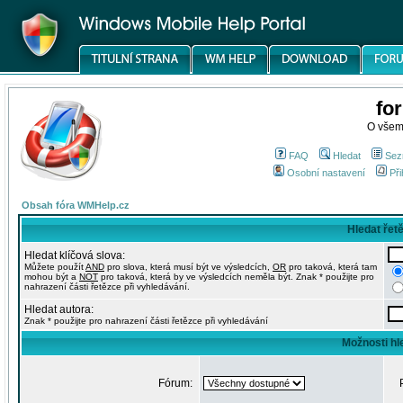
fo
O všem
FAQ
Hledat
Sez
Osobní nastavení
Při
Obsah fóra WMHelp.cz
Hledat řet
Hledat klíčová slova:
Můžete použít
AND
pro slova, která musí být ve výsledcích,
OR
pro taková, která tam
mohou být a
NOT
pro taková, která by ve výsledcích neměla být. Znak * použijte pro
nahrazení části řetězce při vyhledávání.
Hledat autora:
Znak * použijte pro nahrazení části řetězce při vyhledávání
Možnosti hl
Fórum: