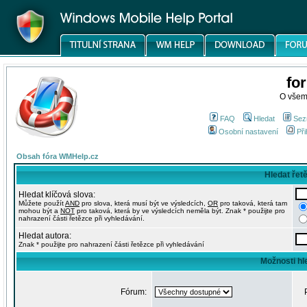
fo
O všem
FAQ
Hledat
Sez
Osobní nastavení
Při
Obsah fóra WMHelp.cz
Hledat řet
Hledat klíčová slova:
Můžete použít
AND
pro slova, která musí být ve výsledcích,
OR
pro taková, která tam
mohou být a
NOT
pro taková, která by ve výsledcích neměla být. Znak * použijte pro
nahrazení části řetězce při vyhledávání.
Hledat autora:
Znak * použijte pro nahrazení části řetězce při vyhledávání
Možnosti hl
Fórum: