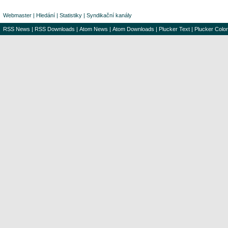
Webmaster
|
Hledání
|
Statistiky
|
Syndikační kanály
RSS News
|
RSS Downloads
|
Atom News
|
Atom Downloads
|
Plucker Text
|
Plucker Color