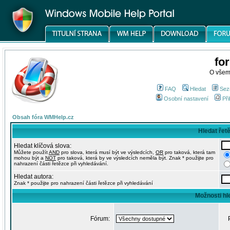
fo
O všem
FAQ
Hledat
Sez
Osobní nastavení
Při
Obsah fóra WMHelp.cz
Hledat řet
Hledat klíčová slova:
Můžete použít
AND
pro slova, která musí být ve výsledcích,
OR
pro taková, která tam
mohou být a
NOT
pro taková, která by ve výsledcích neměla být. Znak * použijte pro
nahrazení části řetězce při vyhledávání.
Hledat autora:
Znak * použijte pro nahrazení části řetězce při vyhledávání
Možnosti hl
Fórum: