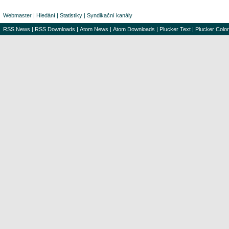
Webmaster
|
Hledání
|
Statistiky
|
Syndikační kanály
RSS News
|
RSS Downloads
|
Atom News
|
Atom Downloads
|
Plucker Text
|
Plucker Color