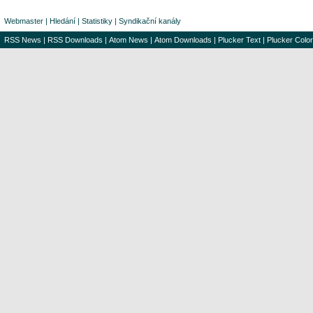
Webmaster
|
Hledání
|
Statistiky
|
Syndikační kanály
RSS News
|
RSS Downloads
|
Atom News
|
Atom Downloads
|
Plucker Text
|
Plucker Color