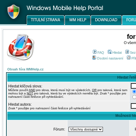
fo
O všem
FAQ
Hledat
Sez
Osobní nastavení
Při
Obsah fóra WMHelp.cz
Hledat řet
Hledat klíčová slova:
Můžete použít
AND
pro slova, která musí být ve výsledcích,
OR
pro taková, která tam
mohou být a
NOT
pro taková, která by ve výsledcích neměla být. Znak * použijte pro
nahrazení části řetězce při vyhledávání.
Hledat autora:
Znak * použijte pro nahrazení části řetězce při vyhledávání
Možnosti hl
Fórum: