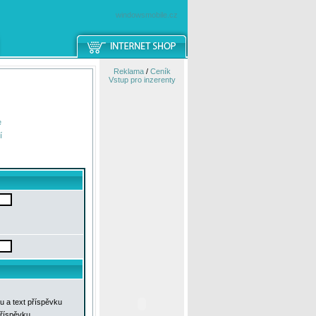
windowsmobile.cz
Reklama
/
Ceník
Vstup pro inzerenty
e
í
u a text příspěvku
příspěvku