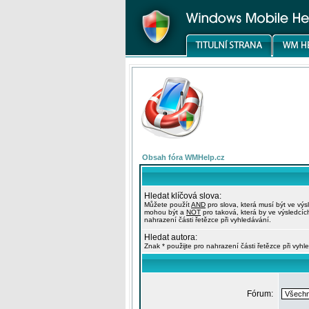
Obsah fóra WMHelp.cz
Hledat klíčová slova:
Můžete použít
AND
pro slova, která musí být ve výs
mohou být a
NOT
pro taková, která by ve výsledcíc
nahrazení části řetězce při vyhledávání.
Hledat autora:
Znak * použijte pro nahrazení části řetězce při vyhl
Fórum: