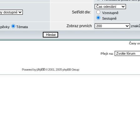
Setřídit dle:
Vzestupně
Sestupně
Zobraz prvních
znaků
spěvky
Témata
Časy u
Přejít na:
phpBB
Powered by
© 2001, 2005 phpBB Group