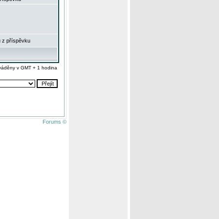
 z příspěvku
váděny v GMT + 1 hodina
Forums ©