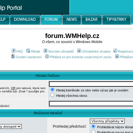
forum.WMHelp.cz
O všem, co souvisí s Windows Mobile
FAQ
Hledat
Seznam uživatelů
Uživatelské skupiny
Registrac
Osobní nastavení
Přihlásit se pro kontrolu soukromých zpráv
Přihlášen
Hledat řetězec
ledcích,
OR
pro taková, která tam
Hledej kterékoliv ze slov nebo výraz jak je uveden
h neměla být. Znak * použijte pro
Hledej všechna slova
edávání
Možnosti hledání
Prohledej předchozí:
Prohledávat název témat
Prohledávat pouze text 