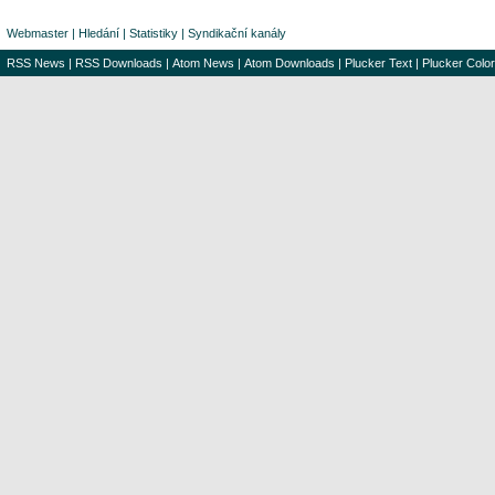
Webmaster
|
Hledání
|
Statistiky
|
Syndikační kanály
RSS News
|
RSS Downloads
|
Atom News
|
Atom Downloads
|
Plucker Text
|
Plucker Color