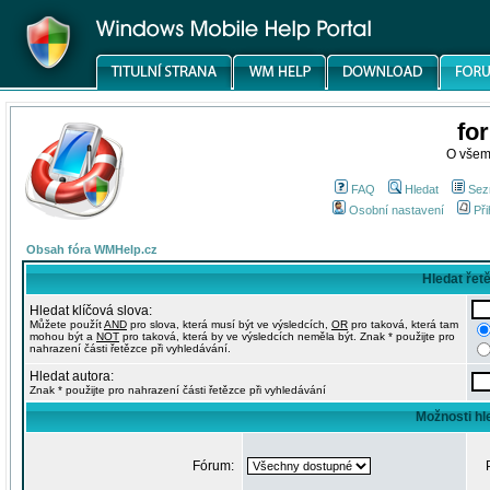
fo
O všem
FAQ
Hledat
Sez
Osobní nastavení
Při
Obsah fóra WMHelp.cz
Hledat řet
Hledat klíčová slova:
Můžete použít
AND
pro slova, která musí být ve výsledcích,
OR
pro taková, která tam
mohou být a
NOT
pro taková, která by ve výsledcích neměla být. Znak * použijte pro
nahrazení části řetězce při vyhledávání.
Hledat autora:
Znak * použijte pro nahrazení části řetězce při vyhledávání
Možnosti hl
Fórum: