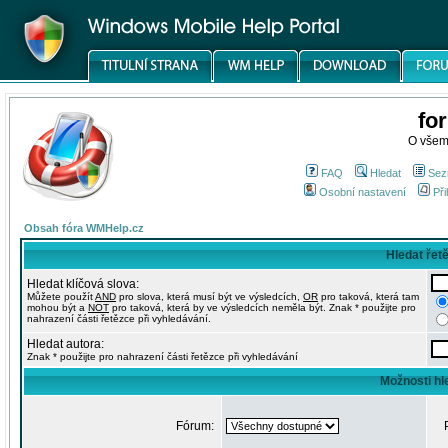
fo
O všem
FAQ
Hledat
Sez
Osobní nastavení
Při
Obsah fóra WMHelp.cz
Hledat řet
Hledat klíčová slova:
Můžete použít
AND
pro slova, která musí být ve výsledcích,
OR
pro taková, která tam
mohou být a
NOT
pro taková, která by ve výsledcích neměla být. Znak * použijte pro
nahrazení části řetězce při vyhledávání.
Hledat autora:
Znak * použijte pro nahrazení části řetězce při vyhledávání
Možnosti hl
Fórum: