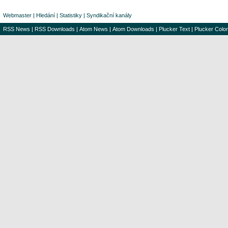
Webmaster
|
Hledání
|
Statistiky
|
Syndikační kanály
RSS News
|
RSS Downloads
|
Atom News
|
Atom Downloads
|
Plucker Text
|
Plucker Color