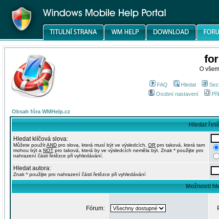
fo
O všem
FAQ
Hledat
Sez
Osobní nastavení
Při
Obsah fóra WMHelp.cz
Hledat řet
Hledat klíčová slova:
Můžete použít
AND
pro slova, která musí být ve výsledcích,
OR
pro taková, která tam
mohou být a
NOT
pro taková, která by ve výsledcích neměla být. Znak * použijte pro
nahrazení části řetězce při vyhledávání.
Hledat autora:
Znak * použijte pro nahrazení části řetězce při vyhledávání
Možnosti hl
Fórum: