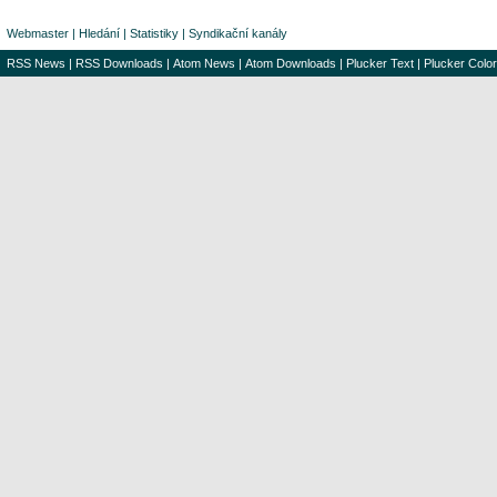
Webmaster
|
Hledání
|
Statistiky
|
Syndikační kanály
RSS News
|
RSS Downloads
|
Atom News
|
Atom Downloads
|
Plucker Text
|
Plucker Color