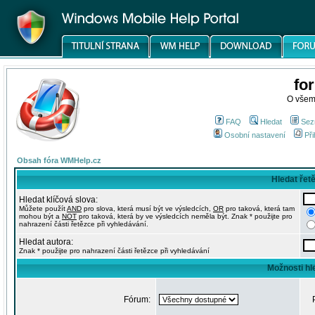
fo
O všem
FAQ
Hledat
Sez
Osobní nastavení
Při
Obsah fóra WMHelp.cz
Hledat řet
Hledat klíčová slova:
Můžete použít
AND
pro slova, která musí být ve výsledcích,
OR
pro taková, která tam
mohou být a
NOT
pro taková, která by ve výsledcích neměla být. Znak * použijte pro
nahrazení části řetězce při vyhledávání.
Hledat autora:
Znak * použijte pro nahrazení části řetězce při vyhledávání
Možnosti hl
Fórum: