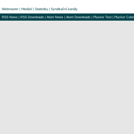
Webmaster
|
Hledání
|
Statistiky
|
Syndikační kanály
RSS News
|
RSS Downloads
|
Atom News
|
Atom Downloads
|
Plucker Text
|
Plucker Color