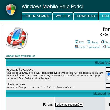
fo
O všem
FAQ
Hledat
Sez
Osobní nastavení
Při
Obsah fóra WMHelp.cz
Hledat řet
Hledat klíčová slova:
Můžete použít
AND
pro slova, která musí být ve výsledcích,
OR
pro taková, která tam
mohou být a
NOT
pro taková, která by ve výsledcích neměla být. Znak * použijte pro
nahrazení části řetězce při vyhledávání.
Hledat autora:
Znak * použijte pro nahrazení části řetězce při vyhledávání
Možnosti hl
Fórum: