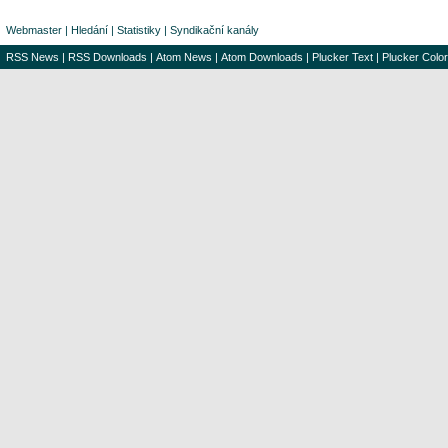
Webmaster
|
Hledání
|
Statistiky
|
Syndikační kanály
RSS News
|
RSS Downloads
|
Atom News
|
Atom Downloads
|
Plucker Text
|
Plucker Color