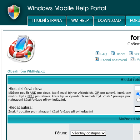
fo
O všem
FAQ
Hledat
Sez
Osobní nastavení
Při
Obsah fóra WMHelp.cz
Hledat řet
Hledat klíčová slova:
Můžete použít
AND
pro slova, která musí být ve výsledcích,
OR
pro taková, která tam
mohou být a
NOT
pro taková, která by ve výsledcích neměla být. Znak * použijte pro
nahrazení části řetězce při vyhledávání.
Hledat autora:
Znak * použijte pro nahrazení části řetězce při vyhledávání
Možnosti hl
Fórum: