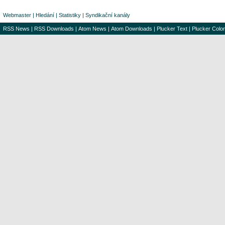
Webmaster
|
Hledání
|
Statistiky
|
Syndikační kanály
RSS News
|
RSS Downloads
|
Atom News
|
Atom Downloads
|
Plucker Text
|
Plucker Color