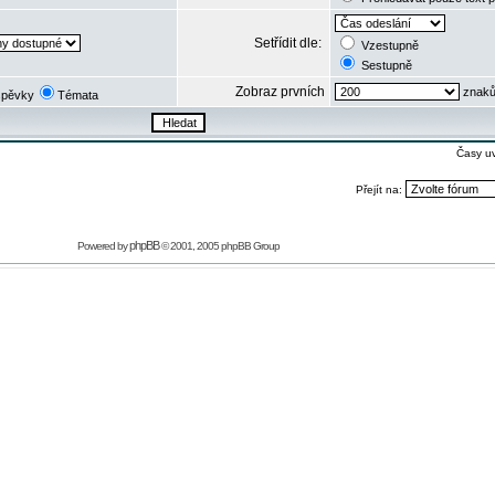
Setřídit dle:
Vzestupně
Sestupně
Zobraz prvních
znaků
spěvky
Témata
Časy u
Přejít na:
phpBB
Powered by
© 2001, 2005 phpBB Group