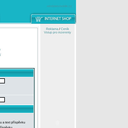
windowsmobile.cz
Reklama
/
Ceník
Vstup pro inzerenty
e
í
u a text příspěvku
příspěvku