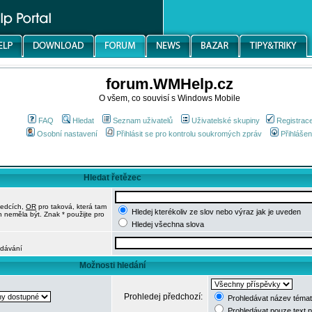
forum.WMHelp.cz
O všem, co souvisí s Windows Mobile
FAQ
Hledat
Seznam uživatelů
Uživatelské skupiny
Registrac
Osobní nastavení
Přihlásit se pro kontrolu soukromých zpráv
Přihlášen
Hledat řetězec
ledcích,
OR
pro taková, která tam
Hledej kterékoliv ze slov nebo výraz jak je uveden
h neměla být. Znak * použijte pro
Hledej všechna slova
edávání
Možnosti hledání
Prohledej předchozí:
Prohledávat název témat
Prohledávat pouze text 