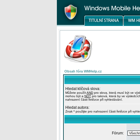
Obsah fóra WMHelp.cz
Hledat klíčová slova:
Můžete použít
AND
pro slova, která musí být ve výs
mohou být a
NOT
pro taková, která by ve výsledcíc
nahrazení části řetězce při vyhledávání.
Hledat autora:
Znak * použijte pro nahrazení části řetězce při vyhl
Fórum: