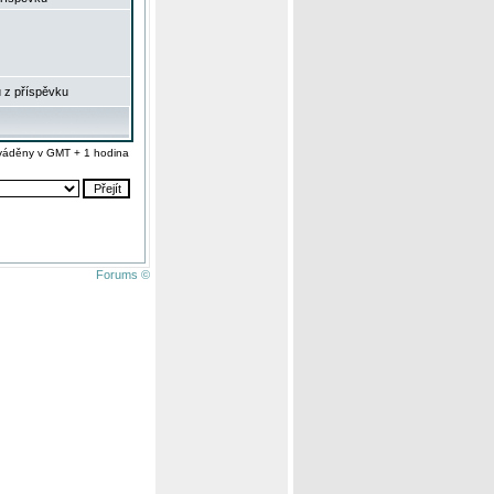
 z příspěvku
váděny v GMT + 1 hodina
Forums ©