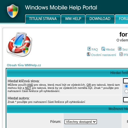
fo
O všem
FAQ
Hledat
Sez
Osobní nastavení
Při
Obsah fóra WMHelp.cz
Hledat řet
Hledat klíčová slova:
Můžete použít
AND
pro slova, která musí být ve výsledcích,
OR
pro taková, která tam
mohou být a
NOT
pro taková, která by ve výsledcích neměla být. Znak * použijte pro
nahrazení části řetězce při vyhledávání.
Hledat autora:
Znak * použijte pro nahrazení části řetězce při vyhledávání
Možnosti hl
Fórum: