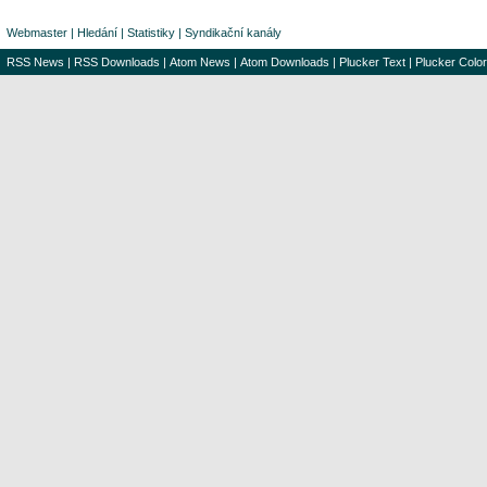
Webmaster
|
Hledání
|
Statistiky
|
Syndikační kanály
RSS News
|
RSS Downloads
|
Atom News
|
Atom Downloads
|
Plucker Text
|
Plucker Color