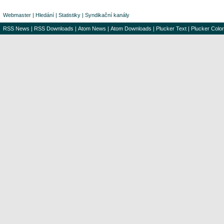
Webmaster
|
Hledání
|
Statistiky
|
Syndikační kanály
RSS News
|
RSS Downloads
|
Atom News
|
Atom Downloads
|
Plucker Text
|
Plucker Color