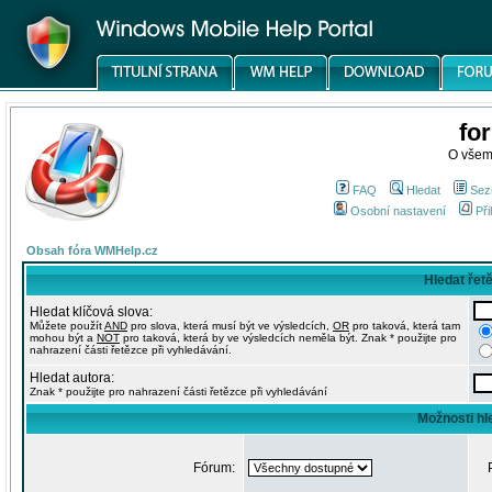
fo
O všem
FAQ
Hledat
Sez
Osobní nastavení
Při
Obsah fóra WMHelp.cz
Hledat řet
Hledat klíčová slova:
Můžete použít
AND
pro slova, která musí být ve výsledcích,
OR
pro taková, která tam
mohou být a
NOT
pro taková, která by ve výsledcích neměla být. Znak * použijte pro
nahrazení části řetězce při vyhledávání.
Hledat autora:
Znak * použijte pro nahrazení části řetězce při vyhledávání
Možnosti hl
Fórum: