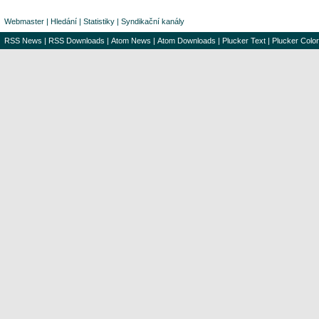
Webmaster
|
Hledání
|
Statistiky
|
Syndikační kanály
RSS News
|
RSS Downloads
|
Atom News
|
Atom Downloads
|
Plucker Text
|
Plucker Color