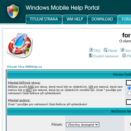
fo
O všem
FAQ
Hledat
Sez
Osobní nastavení
Při
Obsah fóra WMHelp.cz
Hledat řet
Hledat klíčová slova:
Můžete použít
AND
pro slova, která musí být ve výsledcích,
OR
pro taková, která tam
mohou být a
NOT
pro taková, která by ve výsledcích neměla být. Znak * použijte pro
nahrazení části řetězce při vyhledávání.
Hledat autora:
Znak * použijte pro nahrazení části řetězce při vyhledávání
Možnosti hl
Fórum: