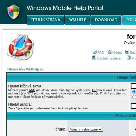
fo
O všem
FAQ
Hledat
Sez
Osobní nastavení
Při
Obsah fóra WMHelp.cz
Hledat řet
Hledat klíčová slova:
Můžete použít
AND
pro slova, která musí být ve výsledcích,
OR
pro taková, která tam
mohou být a
NOT
pro taková, která by ve výsledcích neměla být. Znak * použijte pro
nahrazení části řetězce při vyhledávání.
Hledat autora:
Znak * použijte pro nahrazení části řetězce při vyhledávání
Možnosti hl
Fórum: