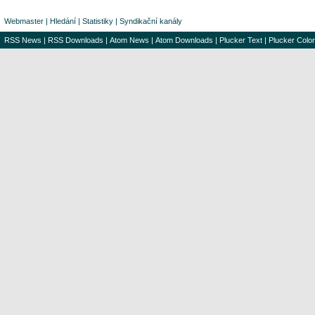
Webmaster
|
Hledání
|
Statistiky
|
Syndikační kanály
RSS News
|
RSS Downloads
|
Atom News
|
Atom Downloads
|
Plucker Text
|
Plucker Color