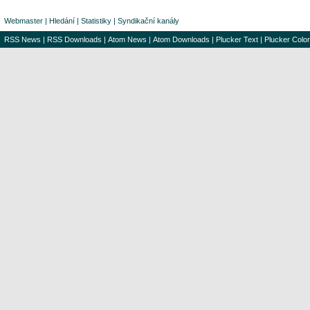
Webmaster
|
Hledání
|
Statistiky
|
Syndikační kanály
RSS News
|
RSS Downloads
|
Atom News
|
Atom Downloads
|
Plucker Text
|
Plucker Color