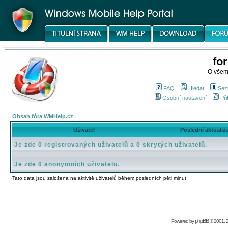
fo
O všem
FAQ
Hledat
Sez
Osobní nastavení
Při
Obsah fóra WMHelp.cz
Uživatel
Poslední aktualiz
Je zde 0 registrovaných uživatelů a 0 skrytých uživatelů.
Je zde 0 anonymních uživatelů.
Tato data jsou založena na aktivitě uživatelů během posledních pěti minut
phpBB
Powered by
© 2001, 